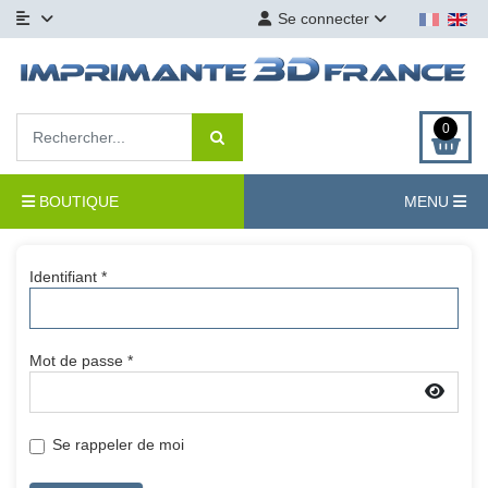
Se connecter
0
BOUTIQUE
MENU
Identifiant
*
Mot de passe
*
Affic
Se rappeler de moi