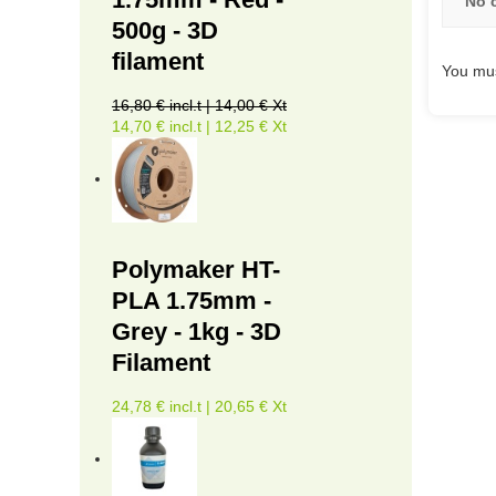
No 
500g - 3D
filament
You mus
16,80 € incl.t | 14,00 € Xt
14,70 € incl.t | 12,25 € Xt
Polymaker HT-
PLA 1.75mm -
Grey - 1kg - 3D
Filament
24,78 € incl.t | 20,65 € Xt