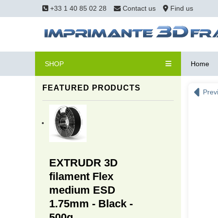
+33 1 40 85 02 28
Contact us
Find us
SHOP
Home
FEATURED PRODUCTS
Prev
EXTRUDR 3D
filament Flex
medium ESD
1.75mm - Black -
500g