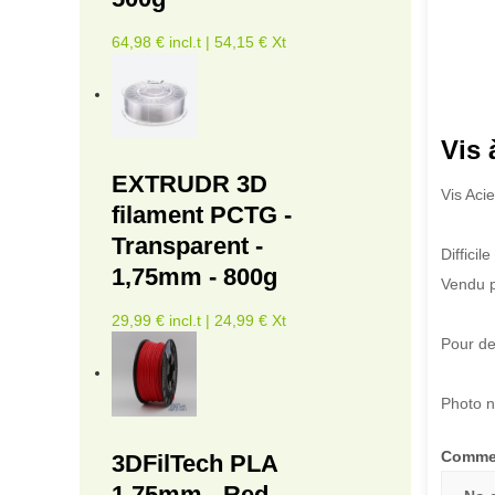
64,98 € incl.t | 54,15 € Xt
Vis 
EXTRUDR 3D
Vis Aci
filament PCTG -
Transparent -
Diffici
1,75mm - 800g
Vendu p
29,99 € incl.t | 24,99 € Xt
Pour de
Photo n
Comme
3DFilTech PLA
1.75mm - Red -