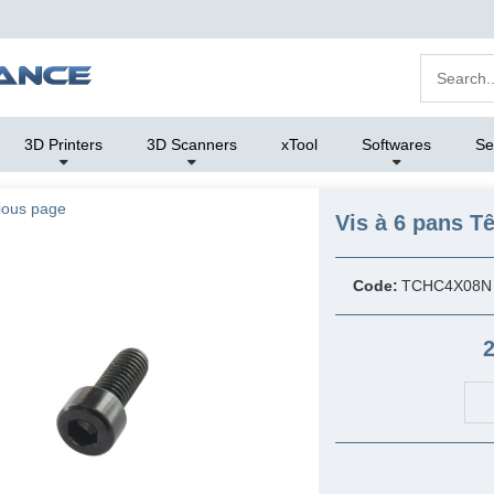
3D Printers
3D Scanners
xTool
Softwares
Se
ious page
Vis à 6 pans T
Code:
TCHC4X08N
2