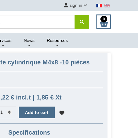
sign in
0
rvices
News
Resources
ête cylindrique M4x8 -10 pièces
,22 € incl.t | 1,85 € Xt
Add to cart
Specifications