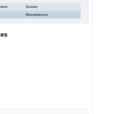
nent
Screws
Misceleanous
ces