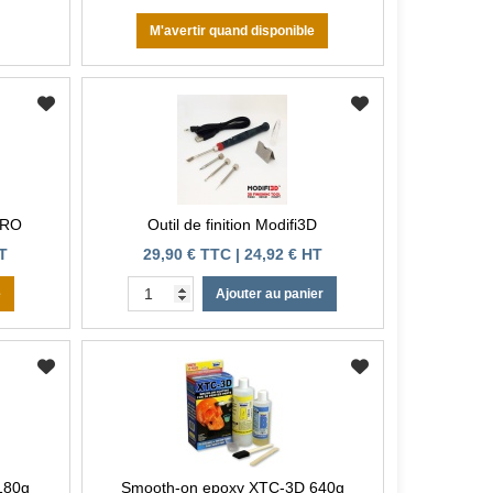
M'avertir quand disponible
 PRO
Outil de finition Modifi3D
HT
29,90 € TTC | 24,92 € HT
e
Ajouter au panier
180g
Smooth-on epoxy XTC-3D 640g