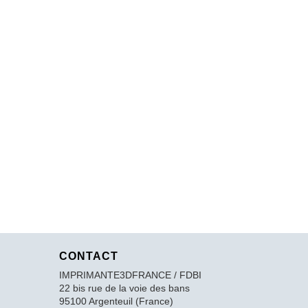
CONTACT
IMPRIMANTE3DFRANCE / FDBI
22 bis rue de la voie des bans
95100 Argenteuil (France)