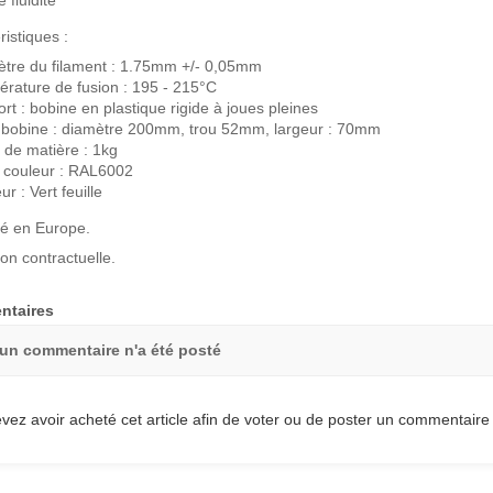
 fluidité
ristiques :
tre du filament : 1.75mm +/- 0,05mm
rature de fusion : 195 - 215°C
rt : bobine en plastique rigide à joues pleines
e bobine : diamètre 200mm, trou 52mm, largeur : 70mm
 de matière : 1kg
 couleur : RAL6002
r : Vert feuille
é en Europe.
on contractuelle.
taires
un commentaire n'a été posté
vez avoir acheté cet article afin de voter ou de poster un commentaire