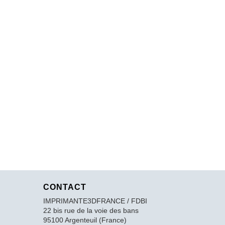
CONTACT
IMPRIMANTE3DFRANCE / FDBI
22 bis rue de la voie des bans
95100 Argenteuil (France)