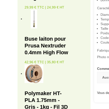
Bonne
29,99 € TTC | 24,99 € HT
Caracté
Diamè
Tempé
Suppo
Taill
Poids
Buse laiton pour
Code
Couleu
Prusa Nextruder
Fabriqu
0.4mm High Flow
Photo n
42,96 € TTC | 35,80 € HT
Commen
Auc
Polymaker HT-
Vous de
PLA 1.75mm -
Gris - 1kg - Fil 3D