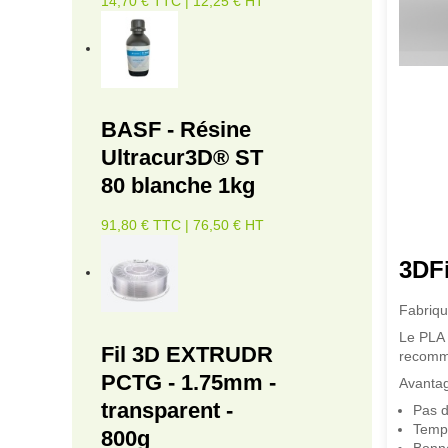
14,70 € TTC | 12,25 € HT
BASF - Résine
Ultracur3D® ST
80 blanche 1kg
91,80 € TTC | 76,50 € HT
3DFi
Fabriqu
Le PLA 
Fil 3D EXTRUDR
recomma
PCTG - 1.75mm -
Avantag
transparent -
Pas d
Tempé
800g