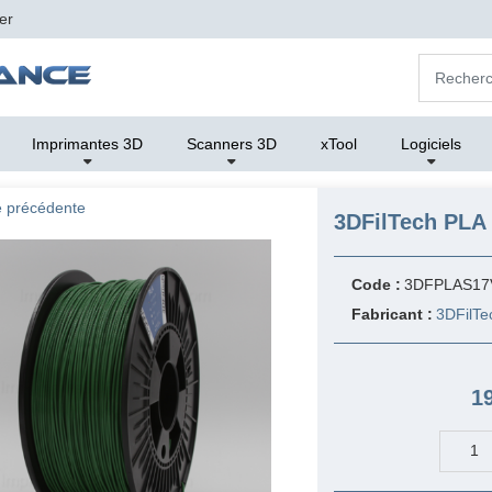
er
Imprimantes 3D
Scanners 3D
xTool
Logiciels
 précédente
3DFilTech PLA 1
Code :
3DFPLAS17
Fabricant :
3DFilTe
1